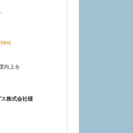
日、
.html
度向上を
グス株式会社様