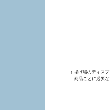
 ↑ 揚げ場のディ
    商品ごとに