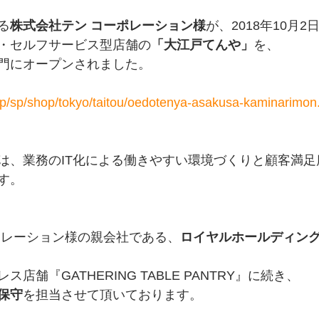
る
株式会社テン コーポレーション様
が、2018年10月2
・セルフサービス型店舗の
「大江戸てんや」
を、
門にオープンされました。
.jp/sp/shop/tokyo/taitou/oedotenya-asakusa-kaminarimon
は、業務のIT化による働きやすい環境づくりと顧客満足
す。
ポレーション様の親会社である、
ロイヤルホールディン
店舗『GATHERING TABLE PANTRY』に続き、
保守
を担当させて頂いております。