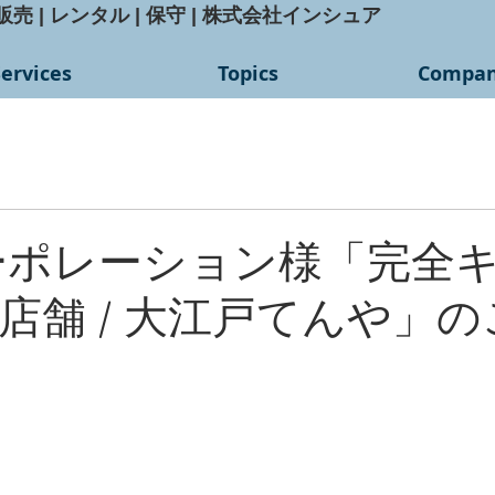
古販売 | レンタル | 保守 | 株式会社インシュア
Services
Topics
Compa
ーポレーション様「完全
店舗 / 大江戸てんや」