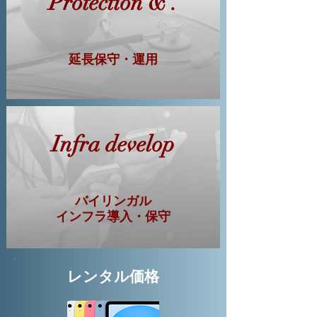
Protection & .
延長保守・運用
Infra develop
バイリンガル
インフラ導入・保守
レンタル価格