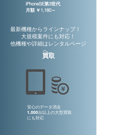
iPhoneSE第3世代
月額 ￥1,180～
最新機種からラインナップ！
大規模案件にも対応！
他機種や詳細はレンタルページ
へ
​買取
安心のデータ消去
1,000台以上の
大型買取
にも対応